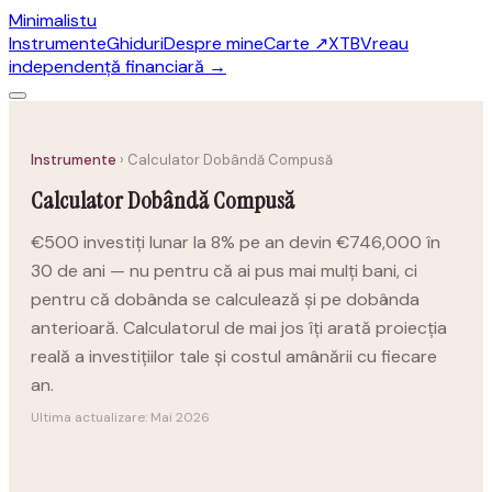
Minimalistu
Instrumente
Ghiduri
Despre mine
Carte
↗
XTB
Vreau
independență financiară →
Instrumente
›
Calculator Dobândă Compusă
Calculator Dobândă Compusă
€500 investiți lunar la 8% pe an devin €746,000 în
30 de ani — nu pentru că ai pus mai mulți bani, ci
pentru că dobânda se calculează și pe dobânda
anterioară. Calculatorul de mai jos îți arată proiecția
reală a investițiilor tale și costul amânării cu fiecare
an.
Ultima actualizare: Mai 2026