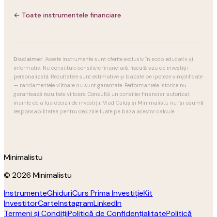
← Toate instrumentele financiare
Disclaimer:
Aceste instrumente sunt oferite exclusiv în scop educativ și
informativ. Nu constituie consiliere financiară, fiscală sau de investiții
personalizată. Rezultatele sunt estimative și bazate pe ipoteze simplificate
— randamentele viitoare nu sunt garantate. Performanțele istorice nu
garantează rezultate viitoare. Consultă un consilier financiar autorizat
înainte de a lua decizii de investiții. Vlad Caluș și Minimalistu nu își asumă
responsabilitatea pentru deciziile luate pe baza acestor calcule.
Minimalistu
© 2026 Minimalistu
Instrumente
Ghiduri
Curs Prima Investiție
Kit
Investitor
Carte
Instagram
LinkedIn
Termeni și Condiții
Politică de Confidențialitate
Politică