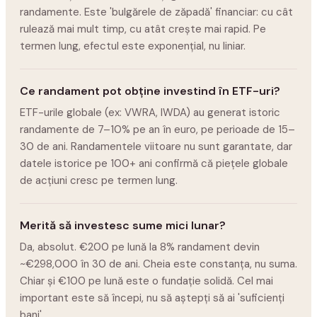
randamente. Este 'bulgărele de zăpadă' financiar: cu cât
rulează mai mult timp, cu atât crește mai rapid. Pe
termen lung, efectul este exponențial, nu liniar.
Ce randament pot obține investind în ETF-uri?
ETF-urile globale (ex: VWRA, IWDA) au generat istoric
randamente de 7–10% pe an în euro, pe perioade de 15–
30 de ani. Randamentele viitoare nu sunt garantate, dar
datele istorice pe 100+ ani confirmă că piețele globale
de acțiuni cresc pe termen lung.
Merită să investesc sume mici lunar?
Da, absolut. €200 pe lună la 8% randament devin
~€298,000 în 30 de ani. Cheia este constanța, nu suma.
Chiar și €100 pe lună este o fundație solidă. Cel mai
important este să începi, nu să aștepți să ai 'suficienți
bani'.