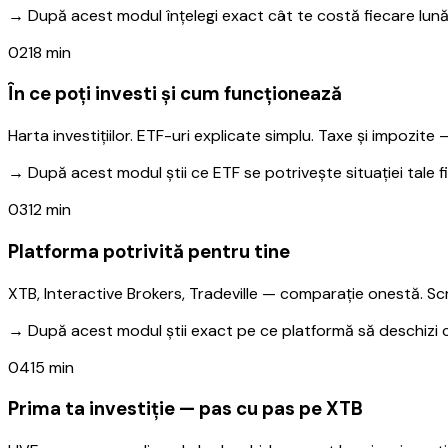
→
După acest modul înțelegi exact cât te costă fiecare lună 
02
18 min
În ce poți investi și cum funcționează
Harta investițiilor. ETF-uri explicate simplu. Taxe și impozit
→
După acest modul știi ce ETF se potrivește situației tale fi
03
12 min
Platforma potrivită pentru tine
XTB, Interactive Brokers, Tradeville — comparație onestă. Sc
→
După acest modul știi exact pe ce platformă să deschizi c
04
15 min
Prima ta investiție — pas cu pas pe XTB