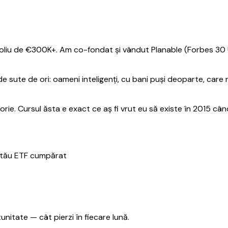
foliu de €300K+. Am co-fondat și vândut Planable (Forbes 30 U
ute de ori: oameni inteligenți, cu bani puși deoparte, care n
rie. Cursul ăsta e exact ce aș fi vrut eu să existe în 2015 cân
l tău ETF cumpărat
nitate — cât pierzi în fiecare lună.