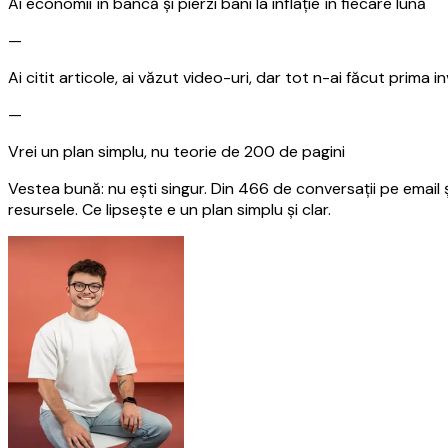
Ai economii în bancă și pierzi bani la inflație în fiecare lună
—
Ai citit articole, ai văzut video-uri, dar tot n-ai făcut prima in
—
Vrei un plan simplu, nu teorie de 200 de pagini
Vestea bună:
nu ești singur. Din 466 de conversații pe email ș
resursele. Ce lipsește e un plan simplu și clar.