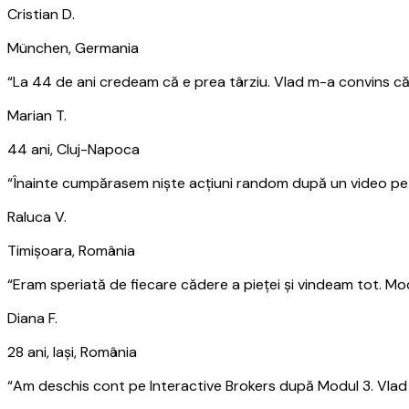
Cristian D.
München, Germania
“
La 44 de ani credeam că e prea târziu. Vlad m-a convins că 
Marian T.
44 ani, Cluj-Napoca
“
Înainte cumpărasem niște acțiuni random după un video pe Y
Raluca V.
Timișoara, România
“
Eram speriată de fiecare cădere a pieței și vindeam tot. Mod
Diana F.
28 ani, Iași, România
“
Am deschis cont pe Interactive Brokers după Modul 3. Vlad ex