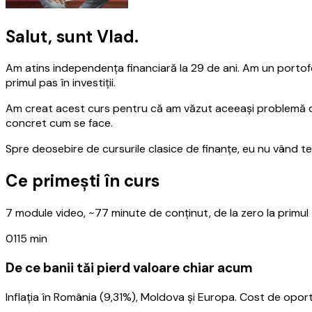
Salut, sunt Vlad.
Am atins independența financiară la 29 de ani. Am un porto
primul pas în investiții.
Am creat acest curs pentru că am văzut aceeași problemă de s
concret cum se face.
Spre deosebire de cursurile clasice de finanțe, eu nu vând teo
Ce primești în curs
7 module video, ~77 minute de conținut, de la zero la primu
01
15 min
De ce banii tăi pierd valoare chiar acum
Inflația în România (9,31%), Moldova și Europa. Cost de oportu