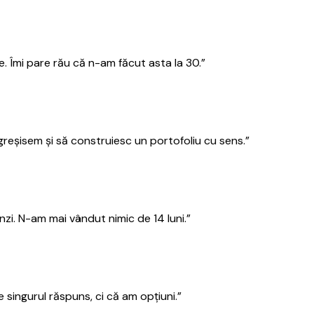
. Îmi pare rău că n-am făcut asta la 30.
”
eșisem și să construiesc un portofoliu cu sens.
”
zi. N-am mai vândut nimic de 14 luni.
”
singurul răspuns, ci că am opțiuni.
”