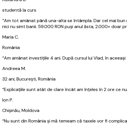
studentă la curs
“
Am tot amânat până una-alta se întâmpla. Dar cel mai bun 
nici nu simt banii. 59.000 RON puși anul ăsta, 2.000+ doar pr
Maria C.
România
“
Am amânat investițiile 4 ani. După cursul lui Vlad, în acee
Andreea M.
32 ani, București, România
“
Explicațiile sunt atât de clare încât am înțeles în 2 ore ce 
Ion P.
Chișinău, Moldova
“
Nu sunt din România și mă temeam că taxele vor fi complica