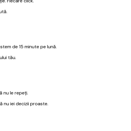
e. Fiecare click.
ută.
istem de 15 minute pe lună.
lui tău.
ă nu le repeți.
 nu iei decizii proaste.