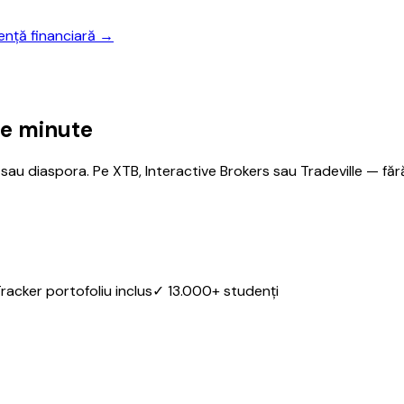
nță financiară →
de minute
au diaspora. Pe XTB, Interactive Brokers sau Tradeville — fără 
racker portofoliu inclus
✓
13.000+ studenți