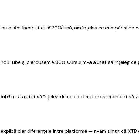
nu e. Am început cu €200/lună, am înțeles ce cumpăr și de ce
ouTube și pierdusem €300. Cursul m-a ajutat să înțeleg ce gr
ul 6 m-a ajutat să înțeleg de ce e cel mai prost moment să vin
plică clar diferențele între platforme — n-am simțit că XTB e 