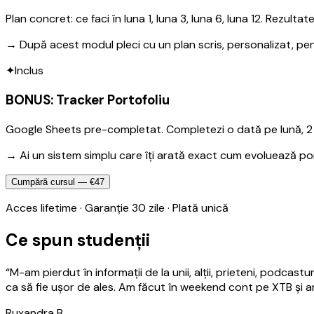
Plan concret: ce faci în luna 1, luna 3, luna 6, luna 12. Rezultate
→
După acest modul pleci cu un plan scris, personalizat, pen
✦
Inclus
BONUS: Tracker Portofoliu
Google Sheets pre-completat. Completezi o dată pe lună, 2 m
→
Ai un sistem simplu care îți arată exact cum evoluează por
Cumpără cursul — €47
Acces lifetime · Garanție 30 zile · Plată unică
Ce spun studenții
“
M-am pierdut în informații de la unii, alții, prieteni, podcast
ca să fie ușor de ales. Am făcut în weekend cont pe XTB și a
Ruxandra B.