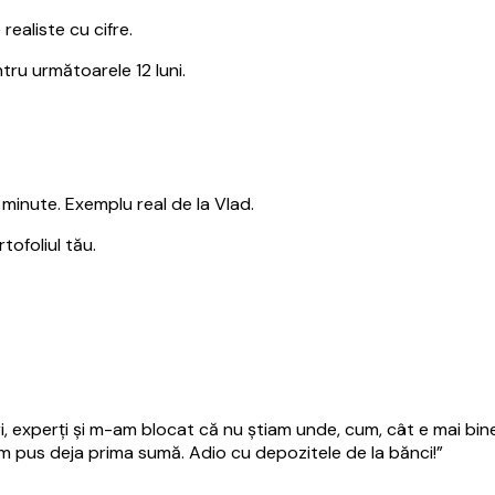
 realiste cu cifre.
tru următoarele 12 luni.
inute. Exemplu real de la Vlad.
tofoliul tău.
uri, experți și m-am blocat că nu știam unde, cum, cât e mai bine
m pus deja prima sumă. Adio cu depozitele de la bănci!
”