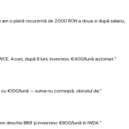
 am o plată recurentă de 2.000 RON a doua zi după salariu,
n VWCE. Acum, după 8 luni, investesc €400/lună automat.
”
eput cu €100/lună — suma nu contează, obiceiul da.
”
Am deschis IBKR și investesc €800/lună în IWDA.
”