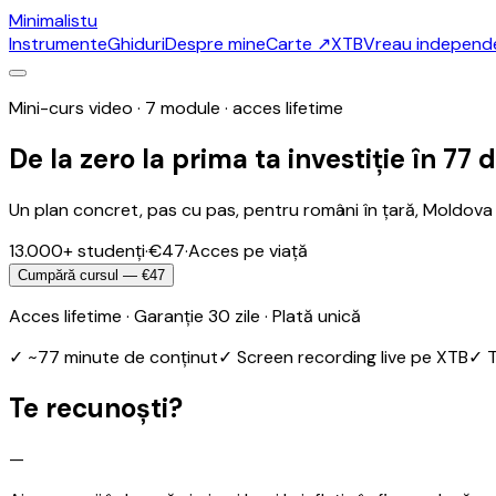
Minimalistu
Instrumente
Ghiduri
Despre mine
Carte
↗
XTB
Vreau independe
Mini-curs video · 7 module · acces lifetime
De la zero la
prima ta investiție
în 77 
Un plan concret, pas cu pas, pentru români în țară, Moldova s
13.000+ studenți
·
€47
·
Acces pe viață
Cumpără cursul — €47
Acces lifetime · Garanție 30 zile · Plată unică
✓
~77 minute de conținut
✓
Screen recording live pe XTB
✓
T
Te recunoști?
—