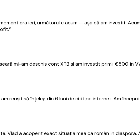
moment era ieri, următorul e acum — așa că am investit. Acum
ofit.
”
ași seară mi-am deschis cont XTB și am investit primii €500 î
nu am reușit să înțeleg din 6 luni de citit pe internet. Am înc
te. Vlad a acoperit exact situația mea ca român în diaspora. 