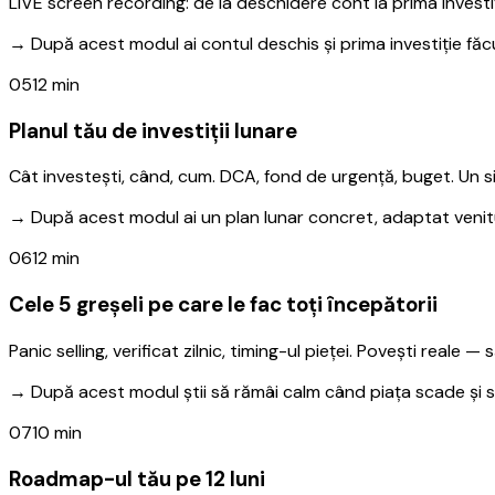
LIVE screen recording: de la deschidere cont la prima investiți
→
După acest modul ai contul deschis și prima investiție făc
05
12 min
Planul tău de investiții lunare
Cât investești, când, cum. DCA, fond de urgență, buget. Un s
→
După acest modul ai un plan lunar concret, adaptat venitu
06
12 min
Cele 5 greșeli pe care le fac toți începătorii
Panic selling, verificat zilnic, timing-ul pieței. Povești reale — s
→
După acest modul știi să rămâi calm când piața scade și să
07
10 min
Roadmap-ul tău pe 12 luni